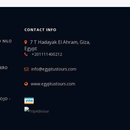
CONTACT INFO
O NILO
7 T Hadayak El Ahram, Giza,
Egypt
+201111400212
CERO
info@egyptustours.com
www.egyptustours.com
3
OJO -