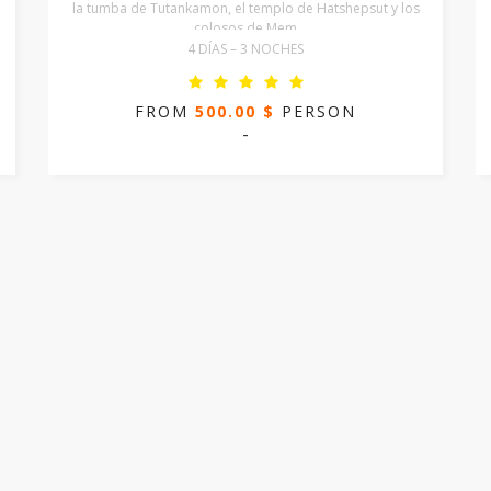
la tumba de Tutankamon, el templo de Hatshepsut y los
colosos de Mem
4 DÍAS – 3 NOCHES
FROM
500.00 $
PERSON
-