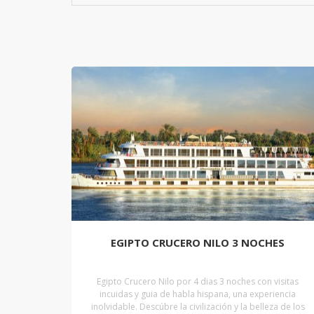
EGIPTO CRUCERO NILO 3 NOCHES
Egipto Crucero Nilo por 4 dias 3 noches con visitas
incuidas y guia de habla hispana, una experiencia
inolvidable. Descúbre la civilización y la belleza de los