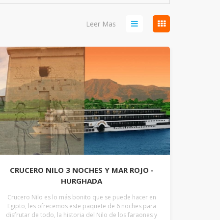
Leer Mas
CRUCERO NILO 3 NOCHES Y MAR ROJO -
HURGHADA
Crucero Nilo es lo más bonito que se puede hacer en
Egipto, les ofrecemos este paquete de 6 noches para
disfrutar de todo, la historia del Nilo de los faraones y