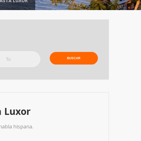
HASTA LUXOR
o
a Luxor
 habla hispana.