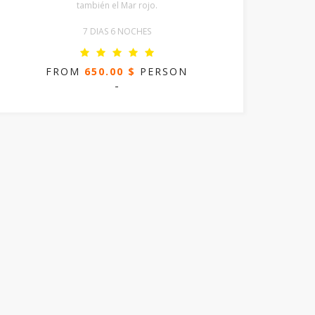
también el Mar rojo.
7 DIAS 6 NOCHES
FROM
650.00 $
PERSON
-