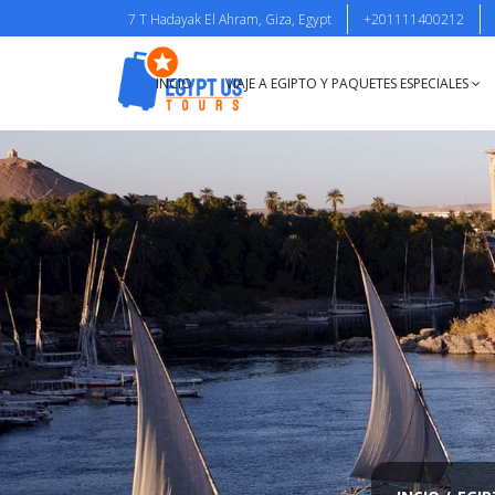
7 T Hadayak El Ahram, Giza, Egypt
+201111400212
INCIO
VIAJE A EGIPTO Y PAQUETES ESPECIALES