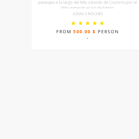
paiasajes a lo largo del Nilo a bordo de Cruceros por el
Nilo visitando el sur de Egipto
4 DIAS 3 NOCHES
FROM
500.00 $
PERSON
-