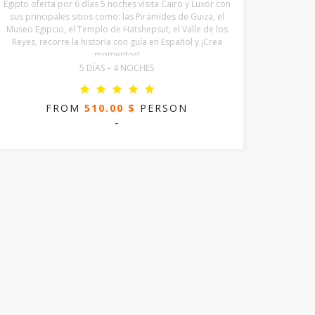
Egipto oferta por 6 días 5 noches visita Cairo y Luxor con
sus principales sitios como: las Pirámides de Guiza, el
Museo Egipcio, el Templo de Hatshepsut, el Valle de los
Reyes, recorre la historía con guía en Español y ¡Crea
momentos!
5 DÍAS – 4 NOCHES
FROM
510.00 $
PERSON
-