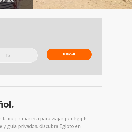
SPAÑOL.
o
ñol.
 la mejor manera para viajar por Egipto
he y guia privados, discubra Egipto en