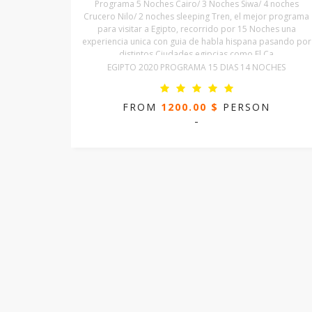
Programa 5 Noches Cairo/ 3 Noches Siwa/ 4 noches
Crucero Nilo/ 2 noches sleeping Tren, el mejor programa
para visitar a Egipto, recorrido por 15 Noches una
experiencia unica con guia de habla hispana pasando por
distintos Ciudades egipcias como El Ca
EGIPTO 2020 PROGRAMA 15 DIAS 14 NOCHES
FROM
1200.00 $
PERSON
-