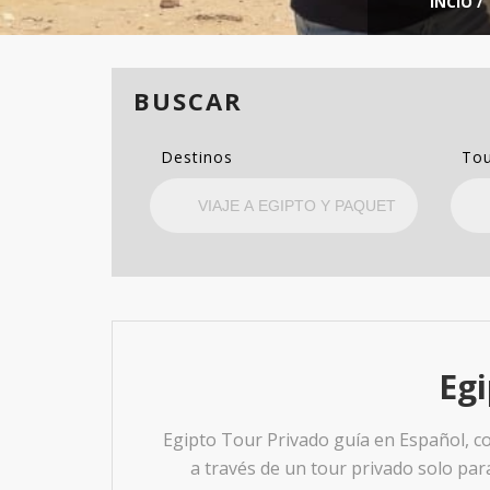
INCIO
/
BUSCAR
Destinos
Tou
Egi
Egipto Tour Privado guía en Español, c
a través de un tour privado solo para