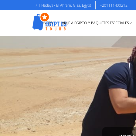
7 T Hadayak El Ahram, Giza, Egypt
+201111400212
INCIO
VIAJE A EGIPTO Y PAQUETES ESPECIALES