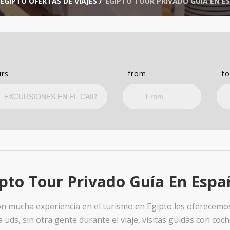
EGIPTO OFERTAS DE VIAJES
/
EGIPTO TOUR PRIVADO GUÍA EN E
rs
from
t
pto Tour Privado Guía En Espa
on mucha experiencia en el turismo en Egipto les oferecemos
 uds, sin otra gente durante el viaje, visitas guidas con coc