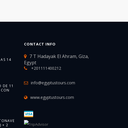
CONTACT INFO
7 T Hadayak El Ahram, Giza,
AS 14
Egypt
+201111400212
info@egyptustours.com
O DE 11
S CON
www.egyptustours.com
OTONAVE
) + 2