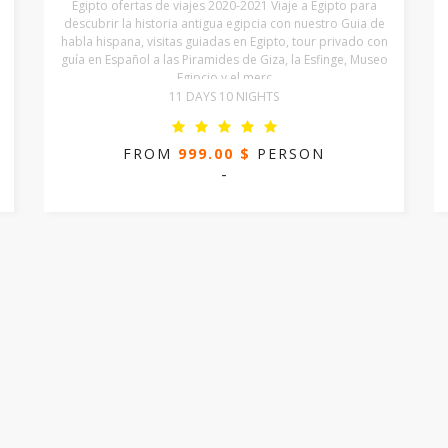
Egipto ofertas de viajes 2020-2021 Viaje a Egipto para
descubrir la historia antigua egipcia con nuestro Guia de
habla hispana, visitas guiadas en Egipto, tour privado con
guía en Español a las Piramides de Giza, la Esfinge, Museo
Egipcio y el merc
11 DAYS 10 NIGHTS
FROM
999.00 $
PERSON
-