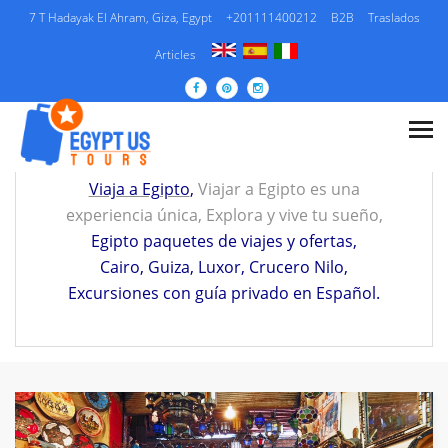
7 T Hadayak El Ahram, Giza, Egypt
+201111400212
B2B
Traslados
Articles
VIAJE A EGIPTO Y
PAQUETES ESPECIALES
Viaja a Egipto
,
Viajar a Egipto es una
experiencia única, Explora y vive tu sueño,
Egipto paquetes de viajes y ofertas
,
Cairo
,
Guiza
,
Luxor
,
Crucero Nilo
,
Excursiones con guía privado en Español
.