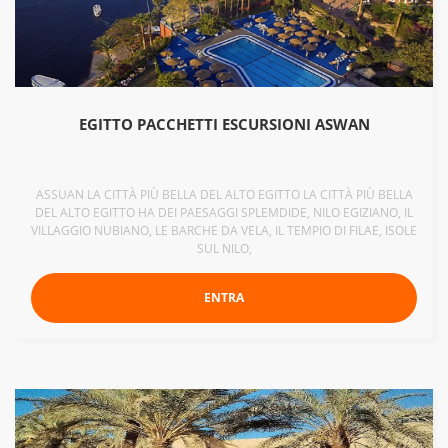
EGITTO PACCHETTI ESCURSIONI ASWAN
ASSUAN LA CITTÀ PIÙ BELLA DEL ALTO EGITTO LA CITTÀ PIÙ BELLA
DEL ALTO EGITTO HA DEI PAESAGGI SPLEMDIDE, NILO EGIZIANO, IL
VILLAGGIO NUBIANO, LE BARCHE DA VELA, IL TEMPIO DI FILAE, ISOLE
SUL NILO,
ENTRA