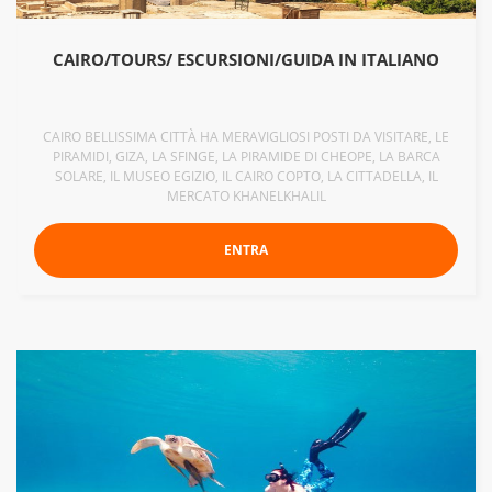
CAIRO/TOURS/ ESCURSIONI/GUIDA IN ITALIANO
CAIRO BELLISSIMA CITTÀ HA MERAVIGLIOSI POSTI DA VISITARE, LE
PIRAMIDI, GIZA, LA SFINGE, LA PIRAMIDE DI CHEOPE, LA BARCA
SOLARE, IL MUSEO EGIZIO, IL CAIRO COPTO, LA CITTADELLA, IL
MERCATO KHANELKHALIL
ENTRA