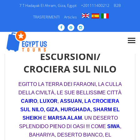
7 T Hadayak El Ahram, Giza, Egypt
+201111400212
B2B
TRASFERIMENTI
Articles
EGITTO/ PACCHETTI DI
VIAGGIO /
ESCURSIONI/
CROCIERA SUL NILO
EGITTO LA TERRA DEI FARAONI, LA CULLA
DELLA CIVILTÀ, LE SUE BELLISSIME CITTÀ
CAIRO
,
LUXOR
,
ASSUAN,
LA CROCIERA
SUL NILO
,
GIZA,
HURGHADA,
SHARM EL
SHEIKH
E
MARSA ALAM
. UN DESERTO
SPLENDIDO PIENO DI OASI !!! COME
SIWA
,
BAHARIYA, DESERTO BIANCO, EL