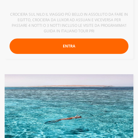
CROCIERA SUL NILO IL VIAGGIO PIÙ BELLO IN ASSOLUTO DA FARE IN
EGITTO, CROCIERA DA LUXOR AD ASSUAN E VICEVERSA PER
PASSARE 4 NOTTI O 3 NOTTI INCLUSO LE VISITE DA PROGRAMMA!!
GUIDA IN ITALIANO TOUR PRI
ENTRA