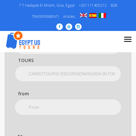
7 T Hadayak El Ahram, Giza, Egypt
+201111400212
B2B
RICERCA
TRASFERIMENTI
Articles
CATEGORIA..
TOURS
from