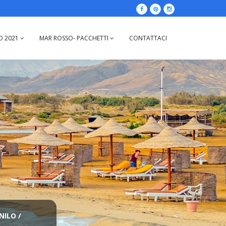
IO 2021
MAR ROSSO- PACCHETTI
CONTATTACI
 NILO
/