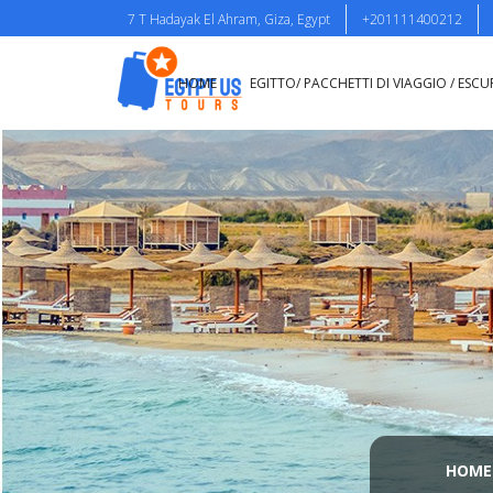
7 T Hadayak El Ahram, Giza, Egypt
+201111400212
HOME
EGITTO/ PACCHETTI DI VIAGGIO / ESCU
HOME