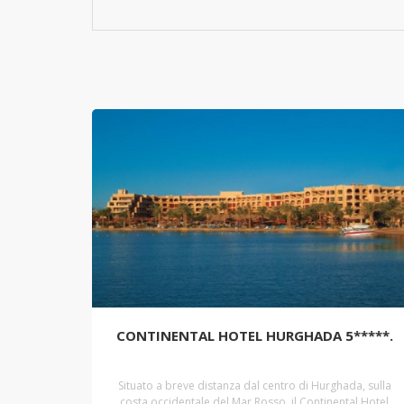
CONTINENTAL HOTEL HURGHADA 5*****.
Situato a breve distanza dal centro di Hurghada, sulla
costa occidentale del Mar Rosso, il Continental Hotel