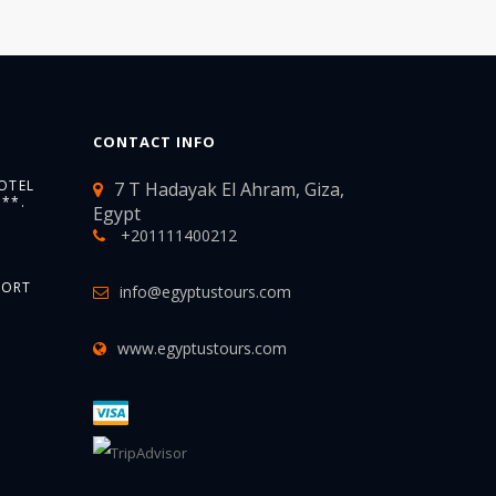
CONTACT INFO
OTEL
7 T Hadayak El Ahram, Giza,
**.
Egypt
+201111400212
SORT
info@egyptustours.com
www.egyptustours.com