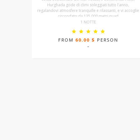
Hurghada gode di climi soleggiati tutto l'anno,
regalandovi atmosfere tranquille e rilassanti, e vi accoglie
circondato da 135.000 metri quad
1 NOTTE
FROM
60.00 $
PERSON
-