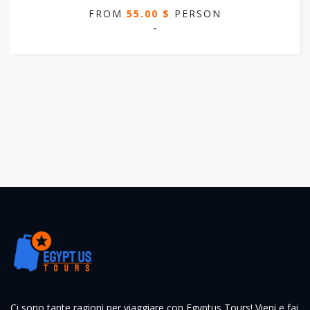
FROM
55.00 $
PERSON
-
Ci sono tante ragioni per viaggiare con Egyptus Tours! Vieni e fai