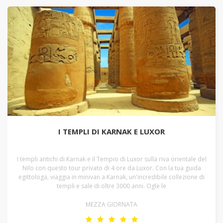
I TEMPLI DI KARNAK E LUXOR
I templi antichi di Karnak e il Tempio di Luxor sulla riva orientale del
Nilo con questo tour privato di 4 ore da Luxor. Con la tua guida
egittologa, viaggia in minivan a Karnak, un'incredibile collezione di
templi e sale di oltre 3000 anni. Ogle le
MEZZA GIORNATA