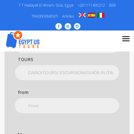
7 T Hadayak El Ahram, Giza, Egypt
+201111400212
B2B
RICERCA
TRASFERIMENTI
Articles
CATEGORIA..
TOURS
from