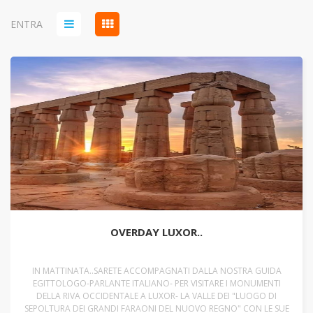
ENTRA
OVERDAY LUXOR..
IN MATTINATA..SARETE ACCOMPAGNATI DALLA NOSTRA GUIDA
EGITTOLOGO-PARLANTE ITALIANO- PER VISITARE I MONUMENTI
DELLA RIVA OCCIDENTALE A LUXOR- LA VALLE DEI "LUOGO DI
SEPOLTURA DEI GRANDI FARAONI DEL NUOVO REGNO" CON LE SUE