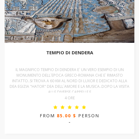
TEMPIO DI DENDERA
IL MAGNIFICO TEMPIO DI DENDERA E` UN VERO ESEMPIO DI UN
MONUMENTO DELL`EPOCA GRECO-ROMANA CHE E` RIMASTO
INTATTO..SI TROVA A 60 KM AL NORD DI LUXOR E DEDICATO ALLA
DEA EGIZIA "HATOR" DEA DELL`AMORE E LA MUSICA..DOPO LA VISITA
ALLE DIVERSE CAPPELLE E
4 ORE
FROM
85.00 $
PERSON
-