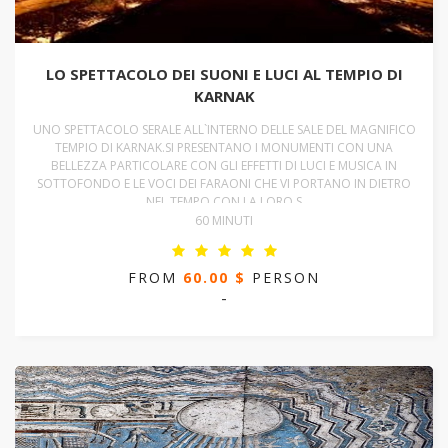
LO SPETTACOLO DEI SUONI E LUCI AL TEMPIO DI
KARNAK
UNO SPETTACOLO SERALE ALL`INTERNO DELLE SALE DEL MAGNIFICO
TEMPIO DI KARNAK.SI PRESENTANO I MONUMENTI CON UNA
BELLEZZA PARTICOLARE CON GLI EFFETTI DI LUCI E MUSICA IN
SOTTOFONDO E LE VOCI DEI FARAONI CHE VI PORTANO IN DIETRO
NEL TEMPO CON LA LORO S
60 MINUTI
FROM
60.00 $
PERSON
-