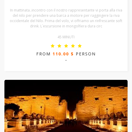
In mattinata..incontro con il nostro rappresentante vi porta alla riva
del nilo per prendere una barca a motore per raggingere la riva
occidentale del Nilo. Prima del volo, vi offriamo un rinfrescante soft
drink. L`escursione in mongolfiera dura circ
45 MINUTI
FROM
110.00 $
PERSON
-