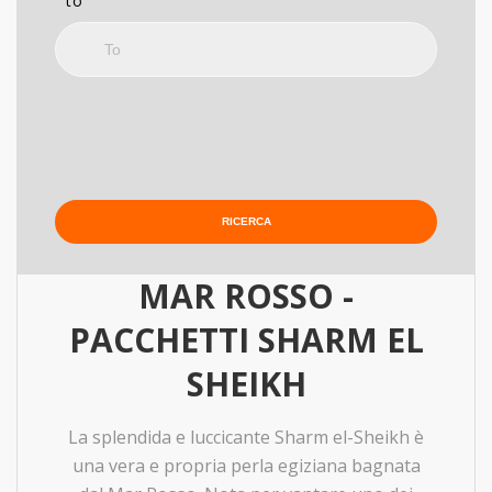
to
MAR ROSSO -
PACCHETTI SHARM EL
SHEIKH
La splendida e luccicante Sharm el-Sheikh è
una vera e propria perla egiziana bagnata