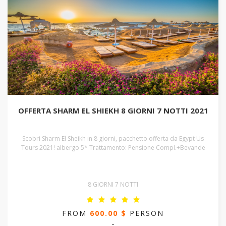
OFFERTA SHARM EL SHIEKH 8 GIORNI 7 NOTTI 2021
Scobri Sharm El Sheikh in 8 giorni, pacchetto offerta da Egypt Us
Tours 2021! albergo 5* Trattamento: Pensione Compl.+Bevande
8 GIORNI 7 NOTTI
FROM
600.00 $
PERSON
-