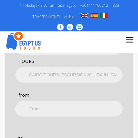
7 T Hadayak El Ahram, Giza, Egypt
+201111400212
B2B
RICERCA
TRASFERIMENTI
Articles
CATEGORIA..
TOURS
from