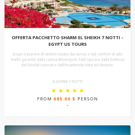
OFFERTA PACCHETTO SHARM EL SHEIKH 7 NOTTI -
EGYPT US TOURS
Scopri il piacere di sentirti viziato dai servizi e dal comfort di alto
livello garantiti dalla catena Mövenpick. Fatti ispirare dalla bellezza
dei fondali colorati e dall’incantevole vista sul deserto.
8 GIORNI 7 NOTTI
FROM
685.00 $
PERSON
-