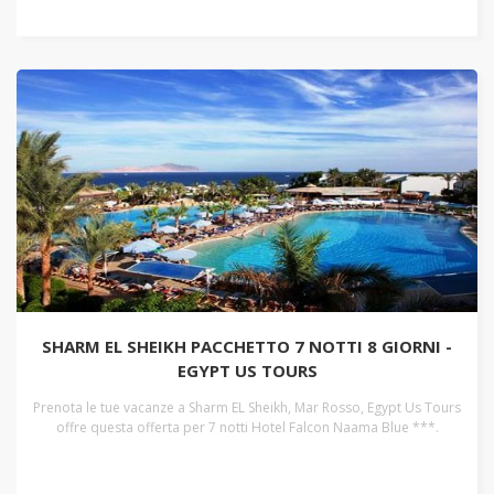
SHARM EL SHEIKH PACCHETTO 7 NOTTI 8 GIORNI -
EGYPT US TOURS
Prenota le tue vacanze a Sharm EL Sheikh, Mar Rosso, Egypt Us Tours
offre questa offerta per 7 notti Hotel Falcon Naama Blue ***.