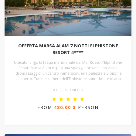
OFFERTA MARSA ALAM 7 NOTTI ELPHISTONE
RESORT 4****
Ubicato lungo la fascia meridionale del Mar Rosso, l'Elphistone
Resort Marsa Alam ospita una spiaggia privata, una vasca
idromassaggio, un centro immersioni, una palestra e 3 piscine
all'aperto. Tutte le camere dell'Elphistone sono dotate di aria
8 GIORNI 7 NOTTI
FROM
480.00 $
PERSON
-