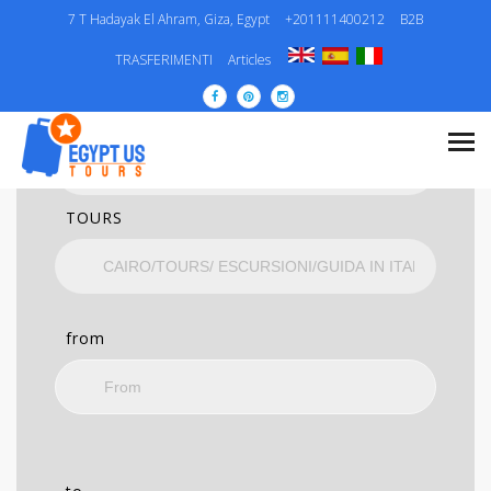
7 T Hadayak El Ahram, Giza, Egypt
+201111400212
B2B
RICERCA
TRASFERIMENTI
Articles
CATEGORIA..
TOURS
from