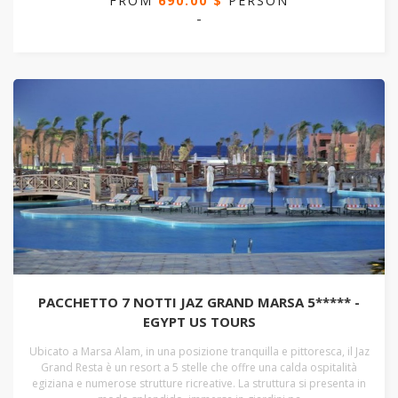
FROM
690.00 $
PERSON
-
PACCHETTO 7 NOTTI JAZ GRAND MARSA 5***** -
EGYPT US TOURS
Ubicato a Marsa Alam, in una posizione tranquilla e pittoresca, il Jaz
Grand Resta è un resort a 5 stelle che offre una calda ospitalità
egiziana e numerose strutture ricreative. La struttura si presenta in