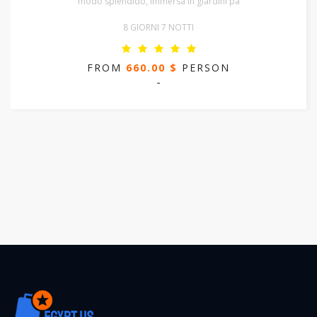
modo splendido, immersa in giardini pa
8 GIORNI 7 NOTTI
FROM
660.00 $
PERSON
-