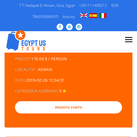
7 T Hadayak El Ahram, Giza, Egypt
+201111400212
B2B
TRASFERIMENTI
Articles
DETTAGLI DEI TOURS
CATEGORIA
EGITTO/ PACCHETTI DI VIAGGIO /
ESCURSIONI/ CROCIERA SUL NILO
PREZZO
170.00 $ / PERSON
LOCALITA`
ASWAN
DATA
2019-02-26 12:34:37
CATEGORIA ALBERGHI
5
PRENOTA SUBITO