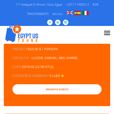
7 T Hadayak El Ahram, Giza, Egypt
+201111400212
B2B
TRASFERIMENTI
Articles
DETTAGLI DEI TOURS
CATEGORIA
EGITTO/ PACCHETTI DI VIAGGIO /
ESCURSIONI/ CROCIERA SUL NILO
PREZZO
1620.00 $ / PERSON
LOCALITA`
LUXOR, ASWAN, ABU SIMBEL
DATA
2019-02-22 09:37:22
CATEGORIA ALBERGHI
5 LUJO
PRENOTA SUBITO