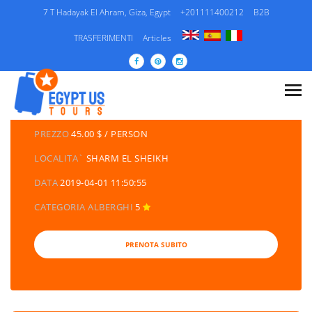
7 T Hadayak El Ahram, Giza, Egypt
+201111400212
B2B
TRASFERIMENTI
Articles
DETTAGLI DEI TOURS
CATEGORIA
EGITTO/ PACCHETTI DI VIAGGIO /
ESCURSIONI/ CROCIERA SUL NILO
PREZZO
45.00 $ / PERSON
LOCALITA`
SHARM EL SHEIKH
DATA
2019-04-01 11:50:55
CATEGORIA ALBERGHI
5
PRENOTA SUBITO