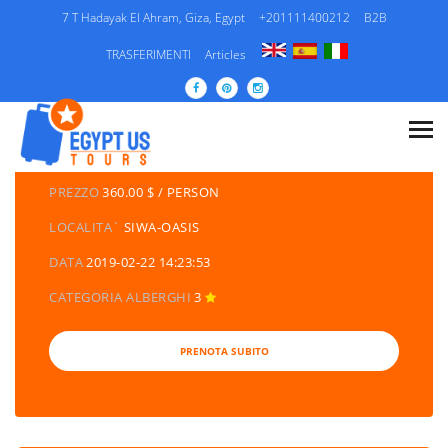
7 T Hadayak El Ahram, Giza, Egypt
+201111400212
B2B
TRASFERIMENTI
Articles
DETTAGLI DEI TOURS
CATEGORIA
EGITTO/ PACCHETTI DI VIAGGIO /
ESCURSIONI/ CROCIERA SUL NILO
PREZZO
360.00 $ / PERSON
LOCALITA`
SIWA-OASIS
DATA
2019-02-22 14:23:53
CATEGORIA ALBERGHI
3
PRENOTA SUBITO