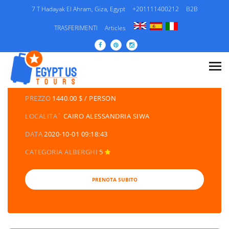
7 T Hadayak El Ahram, Giza, Egypt
+201111400212
B2B
TRASFERIMENTI
Articles
DETTAGLI DEI TOURS
CATEGORIA
EGITTO/ PACCHETTI DI VIAGGIO /
ESCURSIONI/ CROCIERA SUL NILO
PREZZO
1440.00 $ / PERSON
LOCALITA`
CAIRO ALESSANDRIA SIWA
DATA
2020-10-01 09:18:43
CATEGORIA ALBERGHI
5
PRENOTA SUBITO